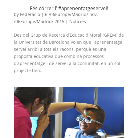
Fés córrer l’ #aprenentatgeservei!
L'equip
by
Federació
|
6 /06Europe/Madrid/ nov.
/06Europe/Madrid/ 2015
|
Notícies
Missió i valors
Els comptes clars
Des del Grup de Recerca d’Educació Moral (GREM) de
la Universitat de Barcelona volen que l’aprenentatge
Memòria d'activitats
servei arribi a tots els racons, perquè és una
proposta educativa que combina processos
Proposta educativa
d’aprenentatge i de servei a la comunitat, en un sol
projecte ben...
ACTUALITAT
Notícies
Butlletins
Diari de la Fundació
Fundesplai als mitjans
Xarxes socials