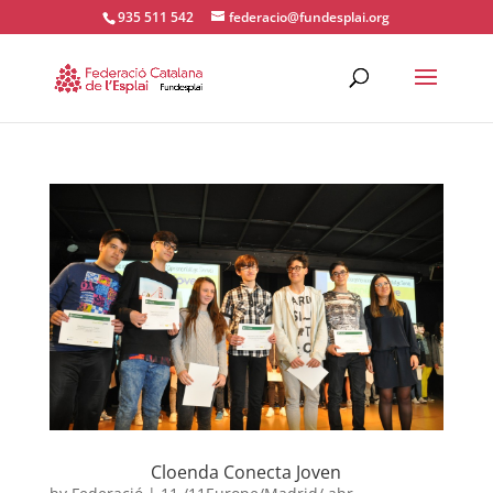
935 511 542
federacio@fundesplai.org
ACTIVITATS D'ESTIU
MÓN ESCOLAR
ALBERG CENTRE ESPLAI
FORMACIÓ
CASES DE COLÒNIES
Cloenda Conecta Joven