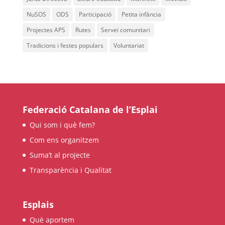
NuSOS
ODS
Participació
Petita infància
Projectes APS
Rutes
Servei comunitari
Tradicions i festes populars
Voluntariat
Federació Catalana de l’Esplai
Qui som i què fem?
Com ens organitzem
Suma’t al projecte
Transparència i Qualitat
Esplais
Què aportem