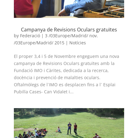
COL·LABORA
Fes voluntariat
Campanya de Revisions Oculars gratuïtes
by
Federació
|
3 /03Europe/Madrid/ nov.
Fes un donatiu
/03Europe/Madrid/ 2015
|
Notícies
Treballa amb nosaltres
El proper 3,4 i 5 de Novembre engeguem una nova
campanya de Revisions Oculars gratuïtes amb la
Fundació IMO i Càrites, dedicada a la recerca,
docència i prevenció de malalties oculars.
Oftalmòlegs de l´IMO es desplacen fins a l´ Esplai
Pubilla Cases- Can Vidalet i...