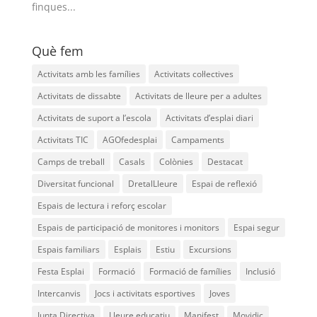
finques...
Què fem
Activitats amb les famílies
Activitats col·lectives
Activitats de dissabte
Activitats de lleure per a adultes
Activitats de suport a l’escola
Activitats d’esplai diari
Activitats TIC
AGOfedesplai
Campaments
Camps de treball
Casals
Colònies
Destacat
Diversitat funcional
DretalLleure
Espai de reflexió
Espais de lectura i reforç escolar
Espais de participació de monitores i monitors
Espai segur
Espais familiars
Esplais
Estiu
Excursions
Festa Esplai
Formació
Formació de famílies
Inclusió
Intercanvis
Jocs i activitats esportives
Joves
Junta Directiva
Lleure educatiu
Manifest
Movidic