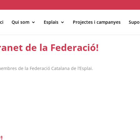
ci
Qui som
Esplais
Projectes i campanyes
Supor
MÓN ESCOLAR
ALBERG CENTRE
ranet de la Federació!
CCIÓ SOCIAL I JOVES
ESPLAIS
 membres de la Federació Catalana de l’Esplai.
ACTUALITAT
COL·
Notícies
Butlletins
ors
Diari de la Fundació