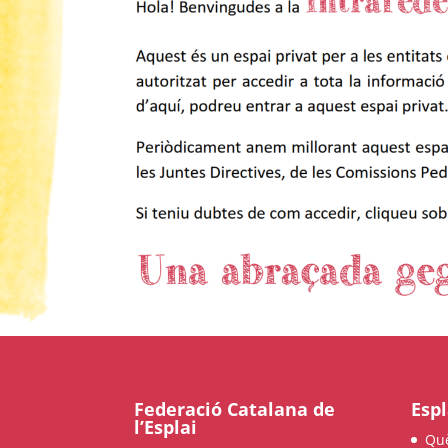
Els comptes 
Memòria d'ac
Proposta ed
Federació Catalana de
Espl
l’Esplai
Qu