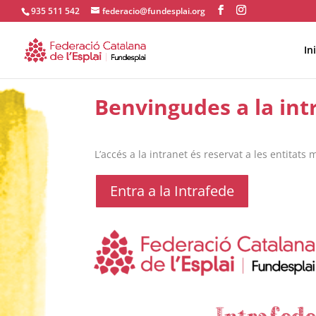
935 511 542
federacio@fundesplai.org
Ini
ACTIVITATS D'ESTIU
Benvingudes a la int
CASES DE COLÒNIES
A
L’accés a la intranet és reservat a les entitats
Entra a la Intrafede
CONEIX FUNDESPLAI
La Fundació
L'equip
Missió i val