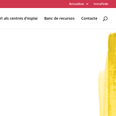
Actualitat
IntraFede
t als centres d’esplai
Banc de recursos
Contacte
 ESPLAI
FORMACIÓ
SUPORT TERCER SECTOR
LABORA
Fes voluntariat
Fes un donatiu
Treballa amb nosaltres