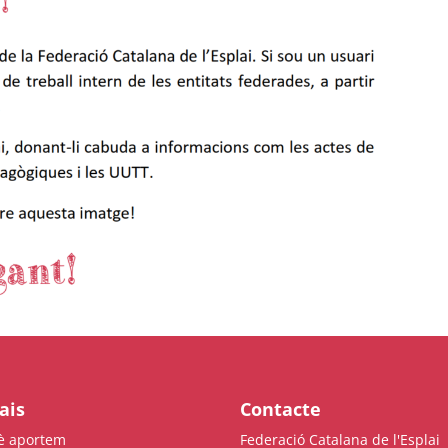
clars
Fundesplai als mitjans
tivitats
Xarxes socials
ucativa
ais
Contacte
è aportem
Federació Catalana de l'Esplai