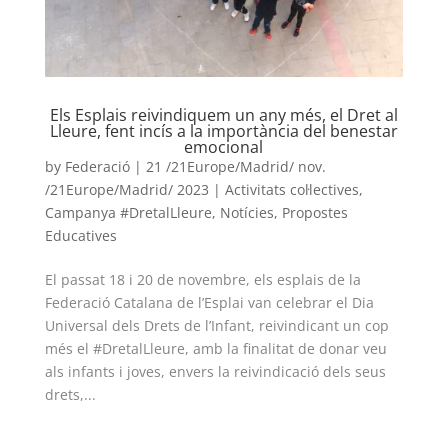
ACCIÓ SOCIAL I JOVES
ESPLAIS
Els Esplais reivindiquem un any més, el Dret al
Lleure, fent incís a la importància del benestar
emocional
SUPORT TERCER SECTOR
by
Federació
|
21 /21Europe/Madrid/ nov.
/21Europe/Madrid/ 2023
|
Activitats col·lectives
,
Campanya #DretalLleure
,
Notícies
,
Propostes
Educatives
El passat 18 i 20 de novembre, els esplais de la
Federació Catalana de l’Esplai van celebrar el Dia
Universal dels Drets de l’Infant, reivindicant un cop
més el #DretalLleure, amb la finalitat de donar veu
als infants i joves, envers la reivindicació dels seus
drets,...
CONEIX FUNDESPLAI
La Fundació