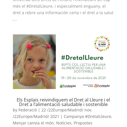
més el #DretalLleure, i especialment enguany, el
COL·LABORA
dret a rebre una información certa i el dret a la salut
,...
Fes voluntariat
Fes un donatiu
Treballa amb nosaltres
Els Esplais reivindiquem el Dret al Lleure i el
Dret a l’alimentació saludable i sostenible
by
Federació
|
22 /22Europe/Madrid/ nov.
/22Europe/Madrid/ 2021
|
Campanya #DretalLleure
,
Menjar canvia el món
,
Notícies
,
Propostes