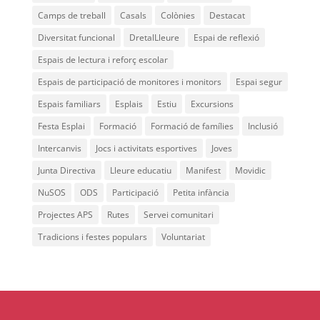
Camps de treball
Casals
Colònies
Destacat
Diversitat funcional
DretalLleure
Espai de reflexió
Espais de lectura i reforç escolar
Espais de participació de monitores i monitors
Espai segur
Espais familiars
Esplais
Estiu
Excursions
Festa Esplai
Formació
Formació de famílies
Inclusió
Intercanvis
Jocs i activitats esportives
Joves
Junta Directiva
Lleure educatiu
Manifest
Movidic
NuSOS
ODS
Participació
Petita infància
Projectes APS
Rutes
Servei comunitari
Tradicions i festes populars
Voluntariat