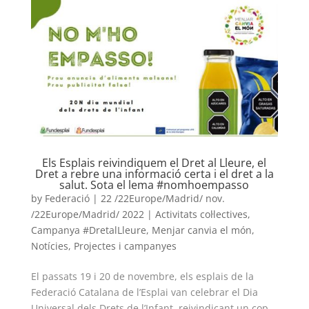
L'equip
Missió i valors
Els comptes clars
Memòria d'activitats
Proposta educativa
Els Esplais reivindiquem el Dret al Lleure, el
ACTUALITAT
Dret a rebre una informació certa i el dret a la
salut. Sota el lema #nomhoempasso
Notícies
by
Federació
|
22 /22Europe/Madrid/ nov.
/22Europe/Madrid/ 2022
|
Activitats col·lectives
,
Butlletins
Campanya #DretalLleure
,
Menjar canvia el món
,
Notícies
,
Projectes i campanyes
Diari de la Fundació
El passats 19 i 20 de novembre, els esplais de la
Fundesplai als mitjans
Federació Catalana de l’Esplai van celebrar el Dia
Xarxes socials
Universal dels Drets de l’Infant, reivindicant un cop