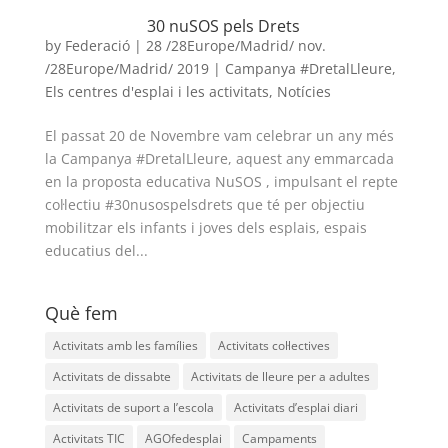
30 nuSOS pels Drets
by
Federació
|
28 /28Europe/Madrid/ nov.
/28Europe/Madrid/ 2019
|
Campanya #DretalLleure
,
Els centres d'esplai i les activitats
,
Notícies
El passat 20 de Novembre vam celebrar un any més
la Campanya #DretalLleure, aquest any emmarcada
en la proposta educativa NuSOS , impulsant el repte
col·lectiu #30nusospelsdrets que té per objectiu
mobilitzar els infants i joves dels esplais, espais
educatius del...
Què fem
Activitats amb les famílies
Activitats col·lectives
Activitats de dissabte
Activitats de lleure per a adultes
Activitats de suport a l’escola
Activitats d’esplai diari
Activitats TIC
AGOfedesplai
Campaments