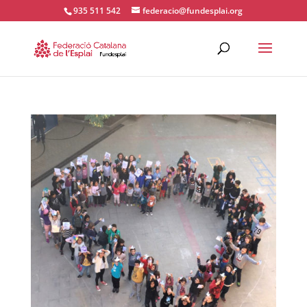
935 511 542
federacio@fundesplai.org
ACTIVITATS D'ESTIU
MÓN ESCOLAR
ALBERG CENTRE ESPLAI
FORMACIÓ
CASES DE COLÒNIES