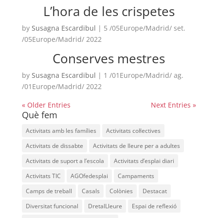
L’hora de les crispetes
ACCIÓ SOCIAL I JOVES
by
Susagna Escardibul
|
5 /05Europe/Madrid/ set.
/05Europe/Madrid/ 2022
ESPLAIS
Conserves mestres
by
Susagna Escardibul
|
1 /01Europe/Madrid/ ag.
SUPORT TERCER SECTOR
/01Europe/Madrid/ 2022
« Older Entries
Next Entries »
Què fem
Activitats amb les famílies
Activitats col·lectives
Activitats de dissabte
Activitats de lleure per a adultes
Activitats de suport a l’escola
Activitats d’esplai diari
Activitats TIC
AGOfedesplai
Campaments
Camps de treball
Casals
Colònies
Destacat
CONEIX FUNDESPLAI
Diversitat funcional
DretalLleure
Espai de reflexió
La Fundació