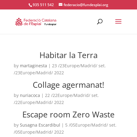
935 511 542
federacio@fundesplai.org
ACTIVITATS D'ESTIU
Habitar la Terra
MÓN ESCOLAR
by
martaginesta
|
23 /23Europe/Madrid/ set.
/23Europe/Madrid/ 2022
ALBERG CENTRE ESPLAI
Collage agermanat!
by
nuriacoca
|
22 /22Europe/Madrid/ set.
FORMACIÓ
/22Europe/Madrid/ 2022
Escape room Zero Waste
CASES DE COLÒNIES
by
Susagna Escardibul
|
5 /05Europe/Madrid/ set.
/05Europe/Madrid/ 2022