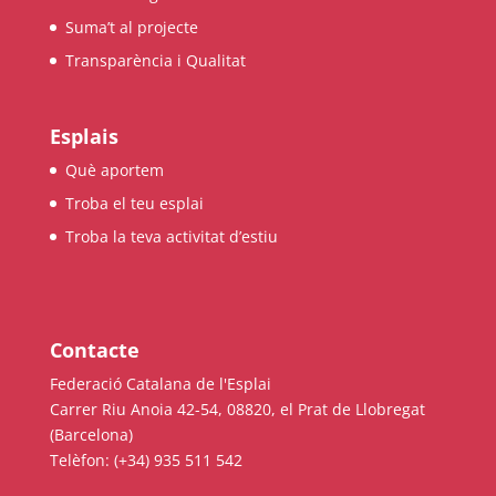
Suma’t al projecte
COL·LABORA
Transparència i Qualitat
Fes voluntariat
Esplais
Fes un donatiu
Què aportem
Treballa amb nosaltres
Troba el teu esplai
Troba la teva activitat d’estiu
Contacte
Federació Catalana de l'Esplai
Carrer Riu Anoia 42-54, 08820, el Prat de Llobregat
(Barcelona)
Telèfon: (+34) 935 511 542