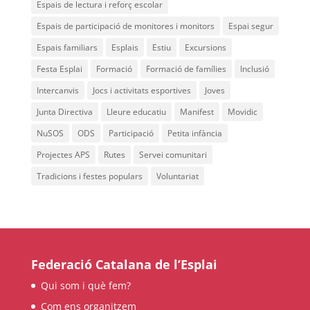
Espais de lectura i reforç escolar
L'equip
Espais de participació de monitores i monitors
Espai segur
Espais familiars
Esplais
Estiu
Excursions
Missió i valors
Festa Esplai
Formació
Formació de famílies
Inclusió
Els comptes clars
Intercanvis
Jocs i activitats esportives
Joves
Memòria d'activitats
Junta Directiva
Lleure educatiu
Manifest
Movidic
Proposta educativa
NuSOS
ODS
Participació
Petita infància
Projectes APS
Rutes
Servei comunitari
ACTUALITAT
Tradicions i festes populars
Voluntariat
Notícies
Butlletins
Diari de la Fundació
Federació Catalana de l’Esplai
Fundesplai als mitjans
Qui som i què fem?
Xarxes socials
Com ens organitzem