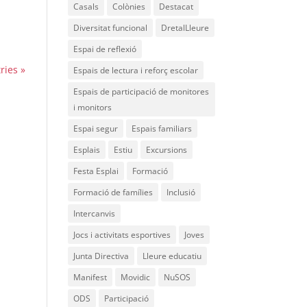
Casals
Colònies
Destacat
Diversitat funcional
DretalLleure
Espai de reflexió
ries »
Espais de lectura i reforç escolar
Espais de participació de monitores
i monitors
Espai segur
Espais familiars
Esplais
Estiu
Excursions
Festa Esplai
Formació
Formació de famílies
Inclusió
Intercanvis
Jocs i activitats esportives
Joves
Junta Directiva
Lleure educatiu
Manifest
Movidic
NuSOS
ODS
Participació