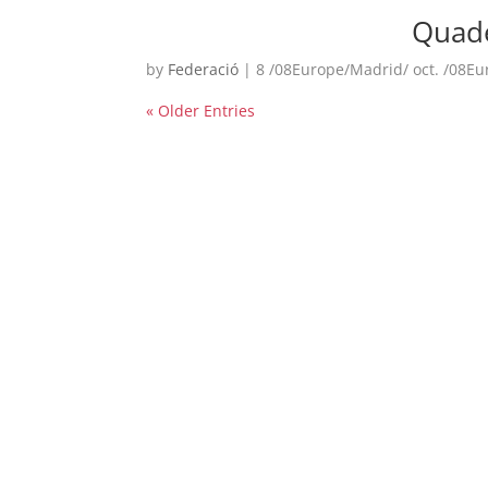
Els comptes 
Quade
Memòria d'ac
by
Federació
|
8 /08Europe/Madrid/ oct. /08E
Proposta ed
« Older Entries