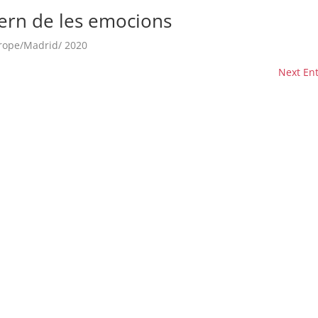
clars
Fundesplai als mitjans
rn de les emocions
tivitats
Xarxes socials
urope/Madrid/ 2020
ucativa
Next Ent