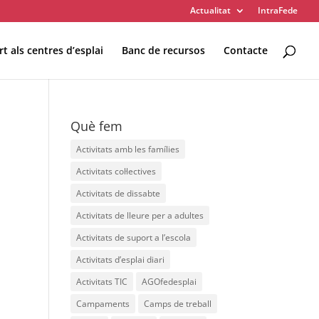
Actualitat
IntraFede
t als centres d’esplai
Banc de recursos
Contacte
 ESPLAI
FORMACIÓ
Què fem
SUPORT TERCER SECTOR
Activitats amb les famílies
Activitats col·lectives
Activitats de dissabte
Activitats de lleure per a adultes
Activitats de suport a l’escola
Activitats d’esplai diari
LABORA
Fes voluntariat
Activitats TIC
AGOfedesplai
Fes un donatiu
Campaments
Camps de treball
Treballa amb nosaltres