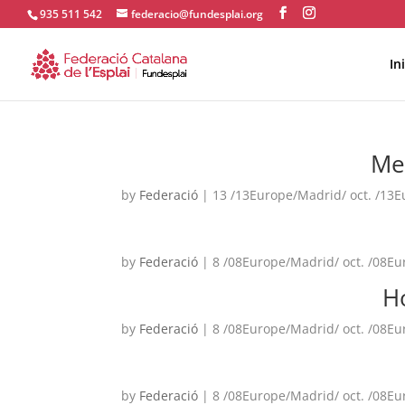
935 511 542
federacio@fundesplai.org
Ini
ACTIVITATS D'ESTIU
Me
CASES DE COLÒNIES
A
by
Federació
|
13 /13Europe/Madrid/ oct. /13
by
Federació
|
8 /08Europe/Madrid/ oct. /08E
H
by
Federació
|
8 /08Europe/Madrid/ oct. /08E
CONEIX FUNDESPLAI
La Fundació
L'equip
by
Federació
|
8 /08Europe/Madrid/ oct. /08E
Missió i val