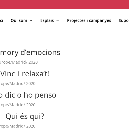
ci
Qui som
Esplais
Projectes i campanyes
Supor
MÓN ESCOLAR
ALBERG CENTRE
mory d’emocions
CCIÓ SOCIAL I JOVES
ESPLAIS
Europe/Madrid/ 2020
Vine i relaxa’t!
urope/Madrid/ 2020
o dic o ho penso
urope/Madrid/ 2020
ACTUALITAT
COL·
Notícies
Qui és qui?
Butlletins
urope/Madrid/ 2020
ors
Diari de la Fundació