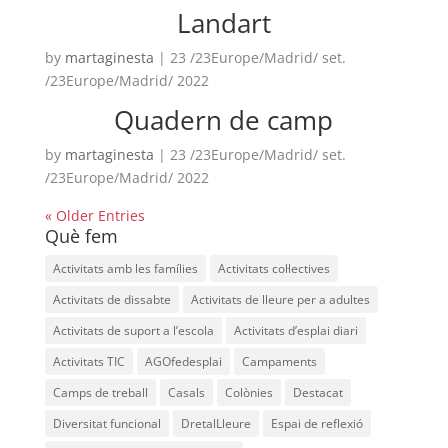
Landart
ACCIÓ SOCIAL I JOVES
by
martaginesta
|
23 /23Europe/Madrid/ set.
/23Europe/Madrid/ 2022
ESPLAIS
Quadern de camp
by
martaginesta
|
23 /23Europe/Madrid/ set.
SUPORT TERCER SECTOR
/23Europe/Madrid/ 2022
« Older Entries
Què fem
Activitats amb les famílies
Activitats col·lectives
Activitats de dissabte
Activitats de lleure per a adultes
Activitats de suport a l’escola
Activitats d’esplai diari
Activitats TIC
AGOfedesplai
Campaments
Camps de treball
Casals
Colònies
Destacat
CONEIX FUNDESPLAI
Diversitat funcional
DretalLleure
Espai de reflexió
La Fundació