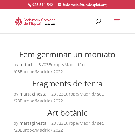
935 511 542
federacio@fundesplai.org
ACTIVITATS D'ESTIU
Fem germinar un moniato
MÓN ESCOLAR
by
mduch
|
3 /03Europe/Madrid/ oct.
/03Europe/Madrid/ 2022
ALBERG CENTRE ESPLAI
Fragments de terra
by
martaginesta
|
23 /23Europe/Madrid/ set.
FORMACIÓ
/23Europe/Madrid/ 2022
Art botànic
CASES DE COLÒNIES
by
martaginesta
|
23 /23Europe/Madrid/ set.
/23Europe/Madrid/ 2022