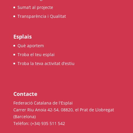
Suma’t al projecte
COL·LABORA
Transparència i Qualitat
Fes voluntariat
Esplais
Fes un donatiu
Què aportem
Treballa amb nosaltres
Troba el teu esplai
Troba la teva activitat d’estiu
Contacte
Federació Catalana de l'Esplai
Carrer Riu Anoia 42-54, 08820, el Prat de Llobregat
(Barcelona)
Telèfon: (+34) 935 511 542