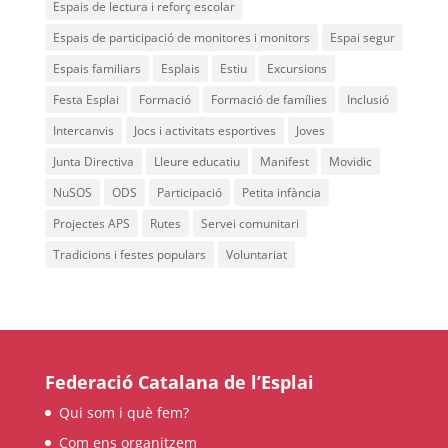
Espais de lectura i reforç escolar
L'equip
Espais de participació de monitores i monitors
Espai segur
Espais familiars
Esplais
Estiu
Excursions
Missió i valors
Festa Esplai
Formació
Formació de famílies
Inclusió
Els comptes clars
Intercanvis
Jocs i activitats esportives
Joves
Memòria d'activitats
Junta Directiva
Lleure educatiu
Manifest
Movidic
Proposta educativa
NuSOS
ODS
Participació
Petita infància
Projectes APS
Rutes
Servei comunitari
ACTUALITAT
Tradicions i festes populars
Voluntariat
Notícies
Butlletins
Diari de la Fundació
Federació Catalana de l’Esplai
Fundesplai als mitjans
Qui som i què fem?
Xarxes socials
Com ens organitzem