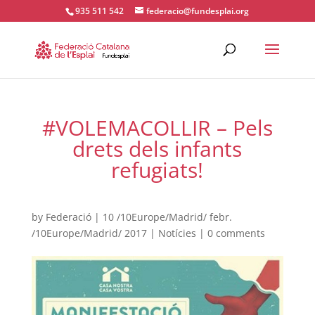
935 511 542
federacio@fundesplai.org
ACTIVITATS D'ESTIU
#VOLEMACOLLIR – Pels
MÓN ESCOLAR
drets dels infants
refugiats!
ALBERG CENTRE ESPLAI
by
Federació
|
10 /10Europe/Madrid/ febr.
FORMACIÓ
/10Europe/Madrid/ 2017
|
Notícies
|
0 comments
CASES DE COLÒNIES