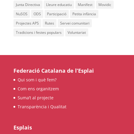
Junta Directiva
Lleure educatiu
Manifest
Movidic
NuSOS
ODS
Participació
Petita infància
Projectes APS
Rutes
Servei comunitari
Tradicions i festes populars
Voluntariat
Federació Catalana de l’Esplai
Qui som i què fem?
Com ens organitzem
Suma’t al projecte
Transparència i Qualitat
Esplais