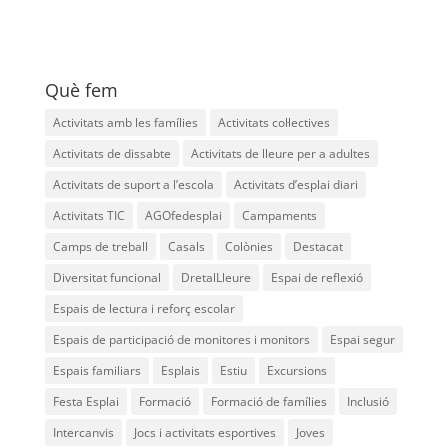
Què fem
Activitats amb les famílies
Activitats col·lectives
Activitats de dissabte
Activitats de lleure per a adultes
Activitats de suport a l’escola
Activitats d’esplai diari
Activitats TIC
AGOfedesplai
Campaments
Camps de treball
Casals
Colònies
Destacat
Diversitat funcional
DretalLleure
Espai de reflexió
Espais de lectura i reforç escolar
Espais de participació de monitores i monitors
Espai segur
Espais familiars
Esplais
Estiu
Excursions
Festa Esplai
Formació
Formació de famílies
Inclusió
Intercanvis
Jocs i activitats esportives
Joves