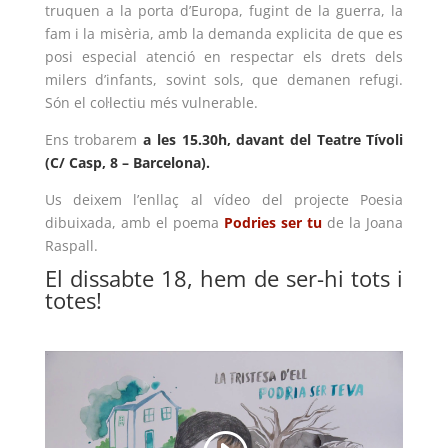
truquen a la porta d’Europa, fugint de la guerra, la
fam i la misèria, amb la demanda explicita de que es
L'equip
posi especial atenció en respectar els drets dels
Missió i valors
milers d’infants, sovint sols, que demanen refugi.
Són el col·lectiu més vulnerable.
Els comptes clars
Ens trobarem
a les 15.30h, davant del Teatre Tívoli
Memòria d'activitats
(C/ Casp, 8 – Barcelona).
Proposta educativa
Us deixem l’enllaç al vídeo del projecte Poesia
dibuixada, amb el poema
Podries ser tu
de la Joana
ACTUALITAT
Raspall.
El dissabte 18, hem de ser-hi tots i
Notícies
totes!
Butlletins
Diari de la Fundació
Fundesplai als mitjans
Xarxes socials