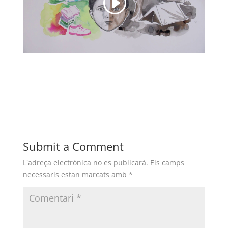
COL·LABORA
Fes voluntariat
Fes un donatiu
Treballa amb nosaltres
Submit a Comment
L'adreça electrònica no es publicarà.
Els camps
necessaris estan marcats amb
*