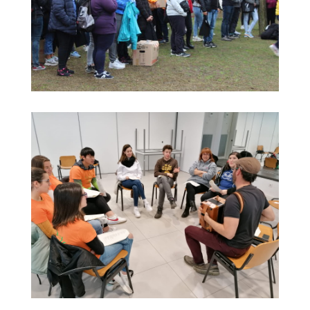
COL·LABORA
Fes voluntariat
Fes un donatiu
Treballa amb nosaltres