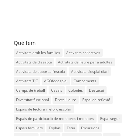
Què fem
Activitats amb les famílies
Activitats col·lectives
Activitats de dissabte
Activitats de lleure per a adultes
Activitats de suport a l’escola
Activitats d’esplai diari
Activitats TIC
AGOfedesplai
Campaments
Camps de treball
Casals
Colònies
Destacat
Diversitat funcional
DretalLleure
Espai de reflexió
Espais de lectura i reforç escolar
Espais de participació de monitores i monitors
Espai segur
Espais familiars
Esplais
Estiu
Excursions