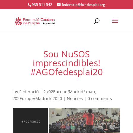
935 511 542
federacio@fundesplai.org
ACTIVITATS D'ESTIU
Sou NuSOS
MÓN ESCOLAR
imprescindibles!
#AGOfedesplai20
ALBERG CENTRE ESPLAI
by
Federació
|
2 /02Europe/Madrid/ març
FORMACIÓ
/02Europe/Madrid/ 2020
|
Notícies
|
0 comments
CASES DE COLÒNIES