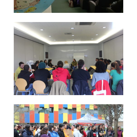
L'equip
Missió i valors
Els comptes clars
Memòria d'activitats
Proposta educativa
ACTUALITAT
Notícies
Butlletins
Diari de la Fundació
Fundesplai als mitjans
Xarxes socials