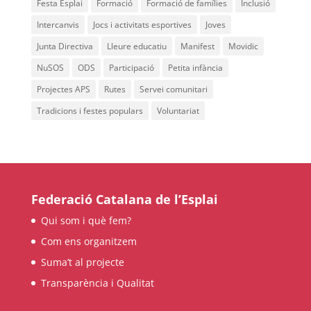
Festa Esplai
Formació
Formació de famílies
Inclusió
Intercanvis
Jocs i activitats esportives
Joves
Junta Directiva
Lleure educatiu
Manifest
Movidic
NuSOS
ODS
Participació
Petita infància
Projectes APS
Rutes
Servei comunitari
Tradicions i festes populars
Voluntariat
Federació Catalana de l’Esplai
Qui som i què fem?
Com ens organitzem
Suma’t al projecte
Transparència i Qualitat