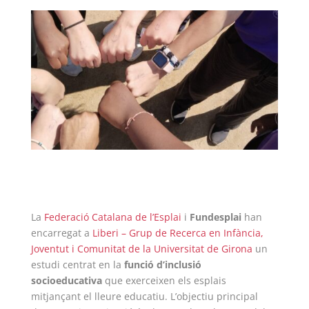
ACCIÓ SOCIAL I JOVES
ESPLAIS
SUPORT TERCER SECTOR
La
Federació Catalana de l’Esplai
i
Fundesplai
han
encarregat a
Liberi – Grup de Recerca en Infància,
Joventut i Comunitat de la Universitat de Girona
un
estudi centrat en la
funció d’inclusió
CONEIX FUNDESPLAI
socioeducativa
que exerceixen els esplais
mitjançant el lleure educatiu. L’objectiu principal
La Fundació