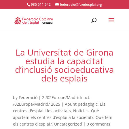
935 511 542
federacio@fundesplai.org
ACTIVITATS D'ESTIU
La Universitat de Girona
MÓN ESCOLAR
estudia la capacitat
d’inclusió socioeducativa
ALBERG CENTRE ESPLAI
dels esplais
FORMACIÓ
by
Federació
|
2 /02Europe/Madrid/ oct.
/02Europe/Madrid/ 2025
|
Apunt pedagògic
,
Els
centres d'esplai i les activitats
,
Notícies
,
Què
CASES DE COLÒNIES
aportem els centres d’esplai a la societat?
,
Què fem
els centres d'esplai?
,
Uncategorized
|
0 comments