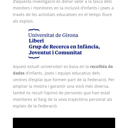
d’aquesta investigació és donar valor a la tasca dels
monitors i monitores en la inclusió d’infants i joves a
L'equip
través de les activitats educatives en el temps lliure
als esplais.
Missió i valors
Els comptes clars
Memòria d'activitats
Proposta educativa
Aquest estudi universitari es basa en la
recollida de
ACTUALITAT
dades
d’infants, joves i equips educatius dels
centres d’esplai que formen part de la Federació. Per
Notícies
ampliar la mostra i garantir una visió més diversa,
també es recull l’opinió de persones que han estat
Butlletins
monitores al llarg de la seva trajectòria personal als
Diari de la Fundació
esplais de la Federació.
Fundesplai als mitjans
Xarxes socials