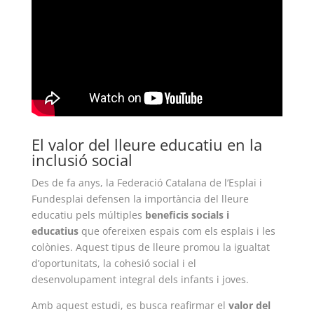
COL·LABORA
Fes voluntariat
Fes un donatiu
Treballa amb nosaltres
El valor del lleure educatiu en la
inclusió social
Des de fa anys, la Federació Catalana de l’Esplai i
Fundesplai defensen la importància del lleure
educatiu pels múltiples
beneficis socials i
educatius
que ofereixen espais com els esplais i les
colònies. Aquest tipus de lleure promou la igualtat
d’oportunitats, la cohesió social i el
desenvolupament integral dels infants i joves.
Amb aquest estudi, es busca reafirmar el
valor del