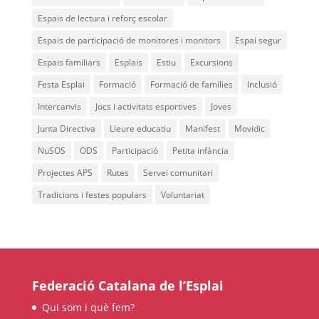
Espais de lectura i reforç escolar
Espais de participació de monitores i monitors
Espai segur
Espais familiars
Esplais
Estiu
Excursions
Festa Esplai
Formació
Formació de famílies
Inclusió
Intercanvis
Jocs i activitats esportives
Joves
Junta Directiva
Lleure educatiu
Manifest
Movidic
NuSOS
ODS
Participació
Petita infància
Projectes APS
Rutes
Servei comunitari
Tradicions i festes populars
Voluntariat
Federació Catalana de l’Esplai
Qui som i què fem?