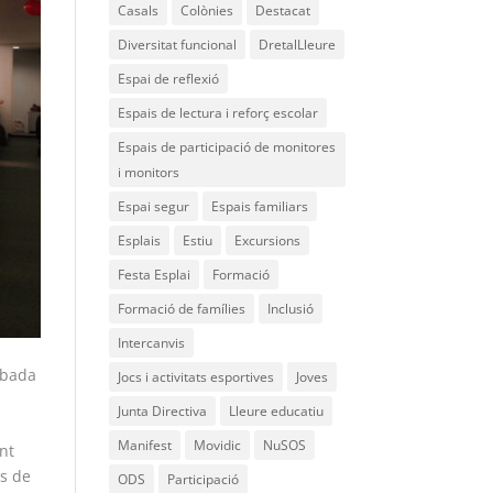
Casals
Colònies
Destacat
Diversitat funcional
DretalLleure
Espai de reflexió
Espais de lectura i reforç escolar
Espais de participació de monitores
i monitors
Espai segur
Espais familiars
Esplais
Estiu
Excursions
Festa Esplai
Formació
Formació de famílies
Inclusió
Intercanvis
obada
Jocs i activitats esportives
Joves
Junta Directiva
Lleure educatiu
Manifest
Movidic
NuSOS
nt
ís de
ODS
Participació