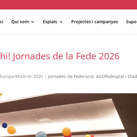
ci
Qui som
Esplais
Projectes i campanyes
Supor
MÓN ESCOLAR
ALBERG CENTRE
-hi! Jornades de la Fede 2026
CCIÓ SOCIAL I JOVES
ESPLAIS
1Europe/Madrid/ 2026
|
Jornades de Federació. AGOfedesplai i Dia
ACTUALITAT
COL·
Notícies
Butlletins
ors
Diari de la Fundació