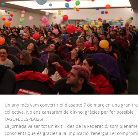
clars
Fundesplai als mitjans
tivitats
Xarxes socials
ucativa
Un any més vam convertir el dissabte 7 de març en una gran tr
col·lectiva. No ens cansarem de dir-ho: gràcies per fer possible
l’AGOFEDESPLAI26!
La Jornada va ser tot un èxit i, des de la Federació, som plename
conscients que és gràcies a la implicació, l’energia i el comprom