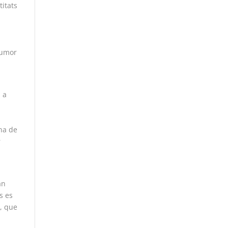
titats
humor
 a
ana de
r
a
an
s es
s, que