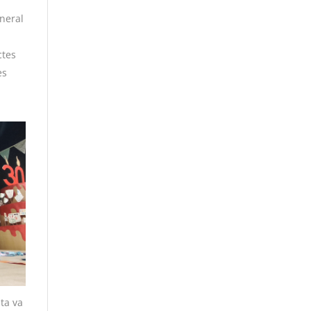
neral
ctes
es
ta va