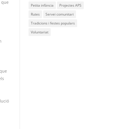
t que
Petita infància
Projectes APS
Rutes
Servei comunitari
Tradicions i festes populars
Voluntariat
m
 que
els
s
lució