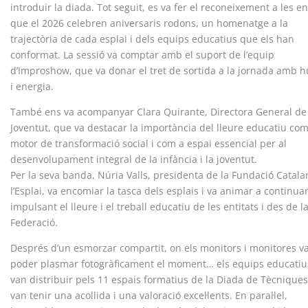
introduir la diada. Tot seguit, es va fer el reconeixement a les en
que el 2026 celebren aniversaris rodons, un homenatge a la
trajectòria de cada esplai i dels equips educatius que els han
conformat. La sessió va comptar amb el suport de l’equip
d’Improshow, que va donar el tret de sortida a la jornada amb 
i energia.
També ens va acompanyar Clara Quirante, Directora General de
Joventut, que va destacar la importància del lleure educatiu com
motor de transformació social i com a espai essencial per al
desenvolupament integral de la infància i la joventut.
Per la seva banda, Núria Valls, presidenta de la Fundació Catal
l’Esplai, va encomiar la tasca dels esplais i va animar a continua
impulsant el lleure i el treball educatiu de les entitats i des de l
Federació.
Després d’un esmorzar compartit, on els monitors i monitores v
poder plasmar fotogràficament el moment… els equips educatiu
van distribuir pels 11 espais formatius de la Diada de Tècnique
van tenir una acollida i una valoració excel·lents. En paral·lel,