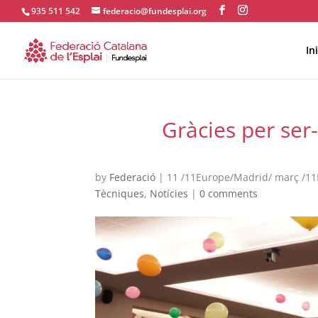
935 511 542
federacio@fundesplai.org
Ini
ACTIVITATS D'ESTIU
Gràcies per ser
CASES DE COLÒNIES
A
by
Federació
|
11 /11Europe/Madrid/ març /1
Tècniques
,
Notícies
|
0 comments
CONEIX FUNDESPLAI
La Fundació
L'equip
Missió i val