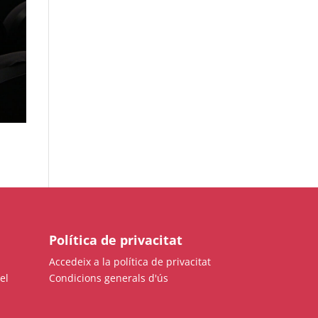
Política de privacitat
Accedeix a la política de privacitat
el
Condicions generals d'ús