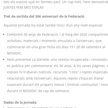
tots els esplais que en formeu part. Un cop més, hem demostra
JUNTES FEM MÉS ESPLAI!
Tret de sortida del 30è aniversari de la Federació
Aquesta jornada ha estat també l’inici d’un any molt especial:
Celebrem 30 anys de Federació, i al llarg del 2026 compartire
activitats, materials i moments vinculats a l’aniversari, que
culminaran en una gran festa els dies 19 i 20 de setembre al
MOVIDIC.
Hem presentat
La Garseta
, una revista recuperada i renovada
es publica per commemorar els 30 anys. A les seves pàgines, 
esplais hi trobaran notícies, recursos, “cotis” i reptes especial
relacionats amb l’aniversari. Aquests reptes s’hauran d’anar
superant durant els propers mesos i tindran continuïtat i reso
durant el MOVIDIC de cap de setmana.
Dades de la jornada