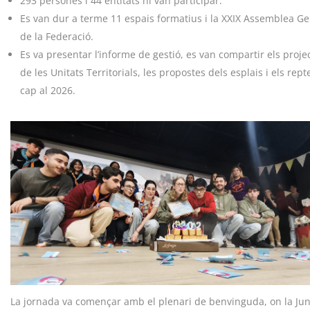
293 persones i 44 entitats hi van participar.
Es van dur a terme 11 espais formatius i la XXIX Assemblea Ge
de la Federació.
Es va presentar l’informe de gestió, es van compartir els proje
de les Unitats Territorials, les propostes dels esplais i els rept
cap al 2026.
La jornada va començar amb el plenari de benvinguda, on la Jun