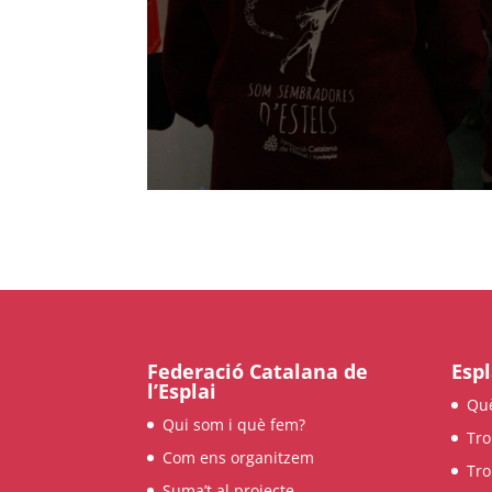
Federació Catalana de
Espl
l’Esplai
Qu
Qui som i què fem?
Tro
Com ens organitzem
Tro
Suma’t al projecte