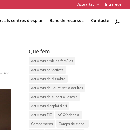
Actualitat
IntraFede
t als centres d’esplai
Banc de recursos
Contacte
 ESPLAI
FORMACIÓ
Què fem
SUPORT TERCER SECTOR
Activitats amb les famílies
Activitats col·lectives
da de
Activitats de dissabte
Activitats de lleure per a adultes
Activitats de suport a l’escola
Activitats d’esplai diari
LABORA
Fes voluntariat
Activitats TIC
AGOfedesplai
Fes un donatiu
Campaments
Camps de treball
Treballa amb nosaltres