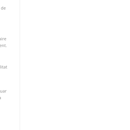
ó de
aire
ent.
itat
nuar
a