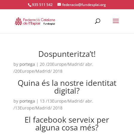
935 511 542
federacio@fundesplai.org
ACTIVITATS D'ESTIU
Dospunteritza’t!
MÓN ESCOLAR
by
portega
|
20 /20Europe/Madrid/ abr.
/20Europe/Madrid/ 2018
ALBERG CENTRE ESPLAI
Quina és la nostre identitat
digital?
FORMACIÓ
by
portega
|
13 /13Europe/Madrid/ abr.
/13Europe/Madrid/ 2018
El facebook serveix per
CASES DE COLÒNIES
alguna cosa més?