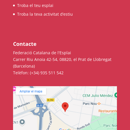
Troba el teu esplai
COL·LABORA
Troba la teva activitat d’estiu
Fes voluntariat
Fes un donatiu
Contacte
Treballa amb nosaltres
Federació Catalana de l'Esplai
Carrer Riu Anoia 42-54, 08820, el Prat de Llobregat
(Barcelona)
Telèfon: (+34) 935 511 542