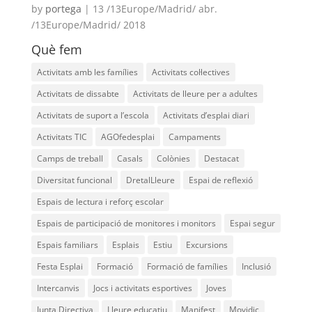
by
portega
|
13 /13Europe/Madrid/ abr.
ACCIÓ SOCIAL I JOVES
/13Europe/Madrid/ 2018
Què fem
ESPLAIS
Activitats amb les famílies
Activitats col·lectives
Activitats de dissabte
Activitats de lleure per a adultes
Activitats de suport a l’escola
SUPORT TERCER SECTOR
Activitats d’esplai diari
Activitats TIC
AGOfedesplai
Campaments
Camps de treball
Casals
Colònies
Destacat
Diversitat funcional
DretalLleure
Espai de reflexió
Espais de lectura i reforç escolar
Espais de participació de monitores i monitors
Espai segur
Espais familiars
Esplais
Estiu
Excursions
Festa Esplai
Formació
Formació de famílies
Inclusió
CONEIX FUNDESPLAI
Intercanvis
Jocs i activitats esportives
Joves
Junta Directiva
Lleure educatiu
Manifest
Movidic
La Fundació