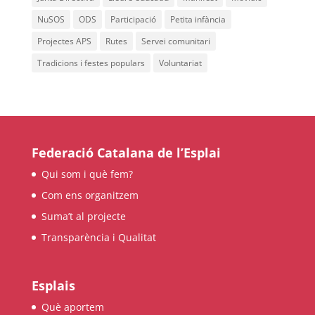
NuSOS
ODS
Participació
Petita infància
L'equip
Projectes APS
Rutes
Servei comunitari
Missió i valors
Tradicions i festes populars
Voluntariat
Els comptes clars
Memòria d'activitats
Proposta educativa
Federació Catalana de l’Esplai
ACTUALITAT
Qui som i què fem?
Com ens organitzem
Notícies
Suma’t al projecte
Butlletins
Transparència i Qualitat
Diari de la Fundació
Fundesplai als mitjans
Esplais
Què aportem
Xarxes socials