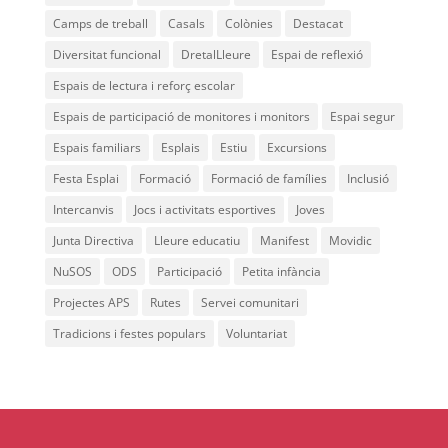
ACCIÓ SOCIAL I JOVES
Camps de treball
Casals
Colònies
Destacat
Diversitat funcional
DretalLleure
Espai de reflexió
Espais de lectura i reforç escolar
ESPLAIS
Espais de participació de monitores i monitors
Espai segur
Espais familiars
Esplais
Estiu
Excursions
SUPORT TERCER SECTOR
Festa Esplai
Formació
Formació de famílies
Inclusió
Intercanvis
Jocs i activitats esportives
Joves
Junta Directiva
Lleure educatiu
Manifest
Movidic
NuSOS
ODS
Participació
Petita infància
Projectes APS
Rutes
Servei comunitari
Tradicions i festes populars
Voluntariat
CONEIX FUNDESPLAI
La Fundació