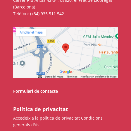
Carrer Riu Anoia 42-54, 08820, el Prat de Llobregat
(Barcelona)
COL·LABORA
Telèfon: (+34) 935 511 542
Fes voluntariat
Fes un donatiu
Treballa amb nosaltres
Formulari de contacte
Política de privacitat
Accedeix a la política de privacitat
Condicions
generals d'ús