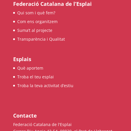
Federació Catalana de l’Esplai
L'equip
Qui som i què fem?
Com ens organitzem
Missió i valors
Suma’t al projecte
Els comptes clars
Transparència i Qualitat
Memòria d'activitats
Proposta educativa
Esplais
Què aportem
ACTUALITAT
Troba el teu esplai
Notícies
Troba la teva activitat d’estiu
Butlletins
Diari de la Fundació
Contacte
Fundesplai als mitjans
Federació Catalana de l'Esplai
Xarxes socials