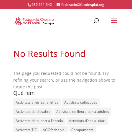
935 511 542
federacio@fundesplai.org
ACTIVITATS D'ESTIU
No Results Found
MÓN ESCOLAR
The page you requested could not be found. Try
ALBERG CENTRE ESPLAI
refining your search, or use the navigation above to
locate the post.
Què fem
FORMACIÓ
Activitats amb les famílies
Activitats col·lectives
Activitats de dissabte
Activitats de lleure per a adultes
CASES DE COLÒNIES
Activitats de suport a l’escola
Activitats d’esplai diari
Activitats TIC
AGOfedesplai
Campaments